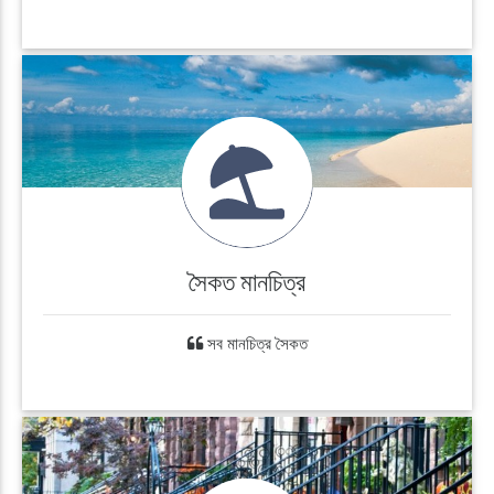
সৈকত মানচিত্র
সব মানচিত্র সৈকত