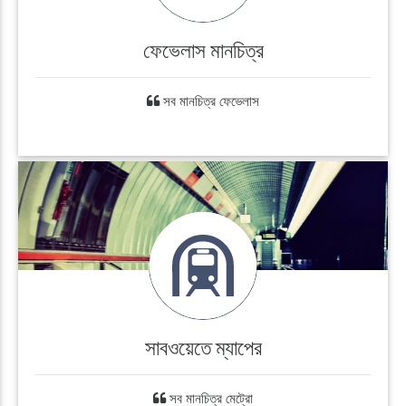
ফেভেলাস মানচিত্র
সব মানচিত্র ফেভেলাস
সাবওয়েতে ম্যাপের
সব মানচিত্র মেট্রো