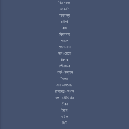
বিমানবন্দর
আকর্ষণ
অন্যান্য
নৌকা
বাস
বিদ্যালয়
অঞ্চল
ফেভেলাস
সাবওয়েতে
মিনার
পৌরসভা
পার্ক - উদ্যান
সৈকত
এলাকাগুলোর
রাস্তায় - স্থান
হল - স্টেডিয়াম
ট্রেন
ট্রাম
বাইক
সিটি